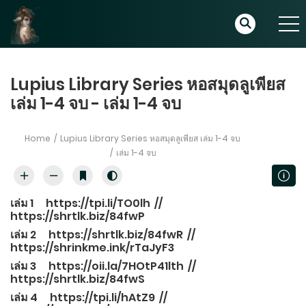
Lupius Library Series หอสมุดลูเพียส
เล่ม 1-4 จบ - เล่ม 1-4 จบ
Home
Lupius Library Series หอสมุดลูเพียส เล่ม 1-4 จบ
เล่ม 1-4 จบ
เล่ม 1
https://tpi.li/TO0lh
//
https://shrtlk.biz/84fwP
เล่ม 2
https://shrtlk.biz/84fwR
//
https://shrinkme.ink/rTaJyF3
เล่ม 3
https://oii.la/7HOtP41lth
//
https://shrtlk.biz/84fwS
เล่ม 4
https://tpi.li/hAtZ9
//