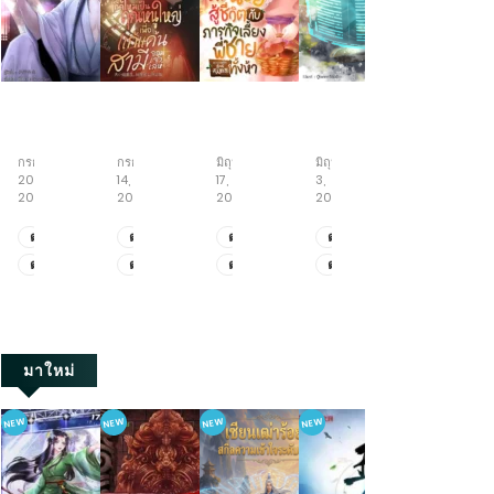
ข้า
เกิด
หนู
ย่าง
ทะลุ
นี่
ใหม่
น้อย
ก้าว
มิติ
แหละ
เป็น
สู้
สู่
พลิก
กรกฎาคม
กรกฎาคม
มิถุนายน
มิถุนายน
พฤษภาคม
ขันที
คุณ
ชีวิต
วิถี
ชะตา
20,
14,
17,
3,
19,
อันดับ
หนู
กับ
เซียน
กับ
2026
2026
2026
2026
2026
หนึ่ง
ใหญ่
ภารกิจ
ครอบครัว
ใน
เพื่อ
เลี้ยง
คลั่ง
ตอน
ตอน
ตอน
ตอน
ตอน
ใต้
แก้
พี่
รัก
ที่
ที่
ที่
ที่
ที่
ตอน
ตอน
ตอน
ตอน
ตอน
หล้า
แค้น
ชาย
ยุค
2111-
471-
522-
521-
411-
สามี
ทั้ง
70
ที่
ที่
ที่
ที่
ที่
2123
479
530
528
419
จอม
ห้า
2101-
461-
512-
511-
401-
เจ้า
2110
470
521
520
410
เล่ห์
มาใหม่
NEW
NEW
NEW
NEW