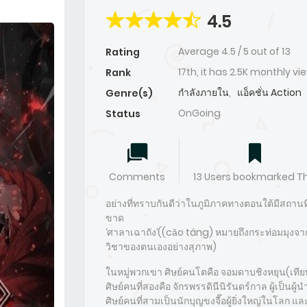
4.5
Average
4.5
/
5
out of
13
Rating
17th, it has 2.5K monthly vi
Rank
กำลังภายใน
,
แอ็คชั่น Action
Genre(s)
OnGoing
Status
Comments
13 Users bookmarked Th
อย่างที่ทราบกันดีว่าในภูมิภาคทางตอนใต้มีสถานที่ห
ขาด
‘ศาลาเฉาถัง’((cǎo táng) หมายถึงกระท่อมมุงจา
วิชาของตนเองอย่างสุภาพ)
ในหมู่พวกเขา ศิษย์คนโตคือ จอมดาบชิงหยุน(เที
ศิษย์คนที่สองคือ จักรพรรดินีนิรันดร์กาล ผู้เป็นผู้น
ศิษย์คนที่สามเป็นนักบุญขงจื๊อผู้ยิ่งใหญ่ในโลก แ