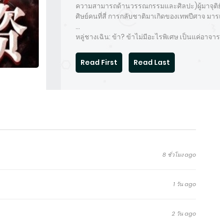
ความสามารถด้านวรรณกรรมและศิลปะ)ผู้มาจุติ
ศิษย์คนที่สี่ การกลับชาติมาเกิดของเทพปีศาจ มารเ
…
หลู่ชางเฉิน: ข้า? ข้าไม่มีอะไรพิเศษ เป็นแค่อาจ
Read First
Read Last
8 ชั่วโมง ago
1 วัน ago
2 วัน ago