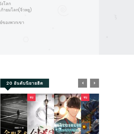
ยังโลก
ก้ายมโลก(จิ่วหยู)
ารย์ของพวกเขา
20 อันดับนิยายฮิต
จบ
จบ