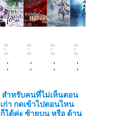
ปรมาจารย์
กำเนิด
เซียน
เซียน
เต๋า
ใหม่
เฒ่า
ห้า
ขอ
นาง
ร้อย
สำนัก
สิงหาคม
สิงหาคม
สิงหาคม
สิงหาคม
เด
ร้าย
ปี
7,
7,
7,
7,
บิ
ป่วน
สกิล
2026
2026
2026
2026
วต์
เมือง
ความ
เป็น
เข้าใจ
ตอน
ตอน
ตอน
ตอน
ไอ
ระดับ
ที่
ที่
ที่
ที่
ตอน
ตอน
ตอน
ตอน
ดอล
สูงสุด
141-
205-
151-
195-
ที่
ที่
ที่
ที่
142
208
152
196
131-
201-
149-
193-
140
204
150
194
สำหรับคนที่ไม่เห็นตอน
เก่า กดเข้าไปตอนไหน
ก็ได้ค่ะ ซ้ายบน หรือ ด้าน