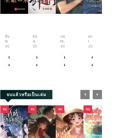
Full-
บันทึก
เปิด
จักร
สู่
time
ตำนาน
ระบบ
พร
วิถี
Artist
ราชัน
สุด
รดิ์
อมตะ
มีนาคม
ธันวาคม
เมษายน
มกราคม
สิงหาคม
ใคร
อหังการ
โกง
ยันต์
15,
4,
16,
1,
7,
ว่า
อัป
บันทึก
2026
2025
2026
2025
2026
ผม
สกิล
เส้น
ไม่
หมอ
ทาง
ตอน
ตอน
ตอน
ตอน
ตอน
เหมาะ
จักรพรรดิ
ที่
ที่
ที่
พิเศษ
ที่
ตอน
ตอน
ตอน
ตอน
ตอน
เป็น
เซียน
1371.1-
3671-
2025.1-
5.9-
1813-
ศิลปิน
ตอน
ที่
ที่
ที่
พิเศษ
ที่
1328
3689
2025.2
5.11
1814
ที่
1327
3661-
2023-
5.6-
1811-
1-
3670
2024
5.8
1812
2202
+ตอน
จบแล้วหรือเป็นเล่ม
พิเศษ
จบ
จบ
จบ
จบ
จบ
จบ