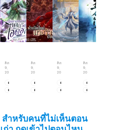
ปรมาจารย์
กำเนิด
เซียน
เซียน
เต๋า
ใหม่
เฒ่า
ห้า
ขอ
นาง
ร้อย
สำนัก
สิงหาคม
สิงหาคม
สิงหาคม
สิงหาคม
เด
ร้าย
ปี
9,
9,
9,
9,
บิ
ป่วน
สกิล
2026
2026
2026
2026
วต์
เมือง
ความ
เป็น
เข้าใจ
ตอน
ตอน
ตอน
ตอน
ไอ
ระดับ
ที่
ที่
ที่
ที่
ตอน
ตอน
ตอน
ตอน
ดอล
สูงสุด
145-
213-
155-
199-
ที่
ที่
ที่
ที่
146
216
156
200
143-
209-
153-
197-
144
212
154
198
สำหรับคนที่ไม่เห็นตอน
เก่า กดเข้าไปตอนไหน