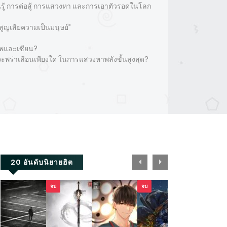
นรู้ การต่อสู้ การแสวงหา และการเอาตัวรอดในโลก
ญเสียความเป็นมนุษย์”
ธภพและเซียน?
พร่าเลือนเพียงใด ในการแสวงหาพลังขั้นสูงสุด?
20 อันดับนิยายฮิต
จบ
จบ