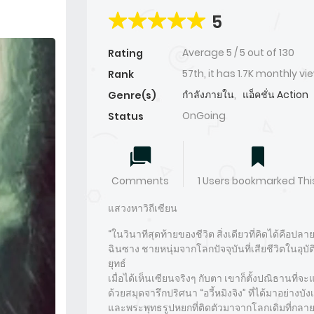
5
Average
5
/
5
out of
130
Rating
57th, it has 1.7K monthly vi
Rank
กำลังภายใน
,
แอ็คชั่น Action
Genre(s)
OnGoing
Status
Comments
1 Users bookmarked Thi
แสวงหาวิถีเซียน
“ในวินาทีสุดท้ายของชีวิต สิ่งเดียวที่คิดได้คือป
ฉินซาง ชายหนุ่มจากโลกปัจจุบันที่เสียชีวิตในอุบั
ยุทธ์
เมื่อได้เห็นเซียนจริงๆ กับตา เขาก็ตั้งปณิธานที่จ
ด้วยสมุดจารึกปริศนา “อวี้หมิงจิง” ที่ได้มาอย่าง
และพระพุทธรูปหยกที่ติดตัวมาจากโลกเดิมที่กลา