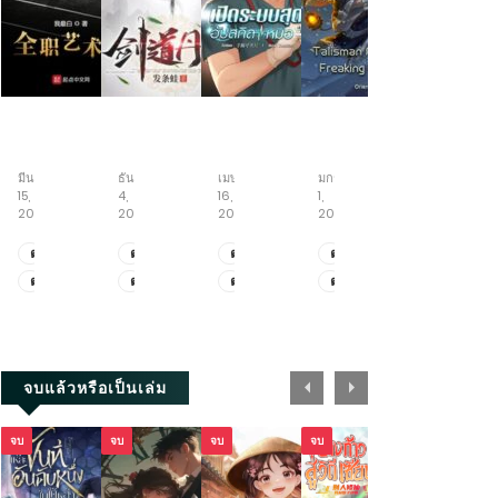
Full-
บันทึก
เปิด
จักร
สู่
time
ตำนาน
ระบบ
พร
วิถี
Artist
ราชัน
สุด
รดิ์
อมตะ
มีนาคม
ธันวาคม
เมษายน
มกราคม
สิงหาคม
ใคร
อหังการ
โกง
ยันต์
15,
4,
16,
1,
9,
ว่า
อัป
บันทึก
2026
2025
2026
2025
2026
ผม
สกิล
เส้น
ไม่
หมอ
ทาง
ตอน
ตอน
ตอน
ตอน
ตอน
เหมาะ
จักรพรรดิ
ที่
ที่
ที่
พิเศษ
ที่
ตอน
ตอน
ตอน
ตอน
ตอน
เป็น
เซียน
1371.1-
3671-
2025.1-
5.9-
1817-
ศิลปิน
ตอน
ที่
ที่
ที่
พิเศษ
ที่
1328
3689
2025.2
5.11
1818
ที่
1327
3661-
2023-
5.6-
1815-
1-
3670
2024
5.8
1816
2202
+ตอน
จบแล้วหรือเป็นเล่ม
พิเศษ
จบ
จบ
จบ
จบ
จบ
จบ