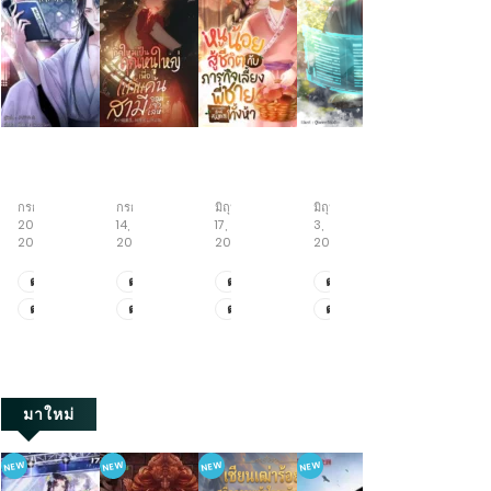
ข้า
เกิด
หนู
ย่าง
ทะลุ
นี่
ใหม่
น้อย
ก้าว
มิติ
แหละ
เป็น
สู้
สู่
พลิก
กรกฎาคม
กรกฎาคม
มิถุนายน
มิถุนายน
พฤษภาคม
ขันที
คุณ
ชีวิต
วิถี
ชะตา
20,
14,
17,
3,
19,
อันดับ
หนู
กับ
เซียน
กับ
2026
2026
2026
2026
2026
หนึ่ง
ใหญ่
ภารกิจ
ครอบครัว
ใน
เพื่อ
เลี้ยง
คลั่ง
ตอน
ตอน
ตอน
ตอน
ตอน
ใต้
แก้
พี่
รัก
ที่
ที่
ที่
ที่
ที่
ตอน
ตอน
ตอน
ตอน
ตอน
หล้า
แค้น
ชาย
ยุค
2111-
471-
522-
521-
411-
สามี
ทั้ง
70
ที่
ที่
ที่
ที่
ที่
2123
479
530
528
419
จอม
ห้า
2101-
461-
512-
511-
401-
เจ้า
2110
470
521
520
410
เล่ห์
มาใหม่
NEW
NEW
NEW
NEW