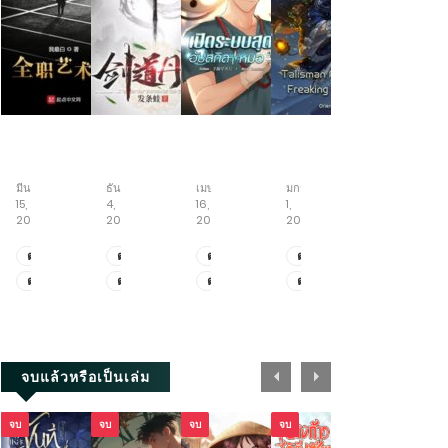
Full-
บันทึก
เปิด
จักร
สู่
time
ตำนาน
ระบบ
พร
วิถี
Artist
ราชัน
สุด
รดิ์
อมตะ
มีนาคม
ธันวาคม
เมษายน
มกราคม
สิงหาคม
ใคร
อหังการ
โกง
ยันต์
15,
4,
16,
1,
7,
ว่า
อัป
บันทึก
2026
2025
2026
2025
2026
ผม
สกิล
เส้น
ไม่
หมอ
ทาง
ตอน
ตอน
ตอน
ตอน
ตอน
เหมาะ
จักรพรรดิ
ที่
ที่
ที่
พิเศษ
ที่
ตอน
ตอน
ตอน
ตอน
ตอน
เป็น
เซียน
1371.1-
3671-
2025.1-
5.9-
1813-
ศิลปิน
ตอน
ที่
ที่
ที่
พิเศษ
ที่
1328
3689
2025.2
5.11
1814
ที่
1327
3661-
2023-
5.6-
1811-
1-
3670
2024
5.8
1812
2202
+ตอน
จบแล้วหรือเป็นเล่ม
พิเศษ
จบ
จบ
จบ
จบ
จบ
จบ