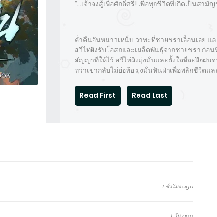
“…เจ้าจงสู้เพื่อศักดิ์ศรี! เพื่อทุกชีวิตที่เกิดเป็นสาม
ค่ำคืนอันหนาวเหน็บ วาทะที่ชายชราเอื้อนเอ่ย 
สวี่ไท่ผิงรับโอสถและเมล็ดพันธุ์จากชายชรา ก่อน
สัญญาที่ให้ไว้ สวี่ไท่ผิงมุ่งมั่นและตั้งใจที่จะฝ
ทว่าเขากลับไม่ย่อท้อ มุ่งมั่นฟันฝ่าเพื่อพลิกชีวิตแล
Read First
Read Last
1 ชั่วโมง ago
1 วัน ago