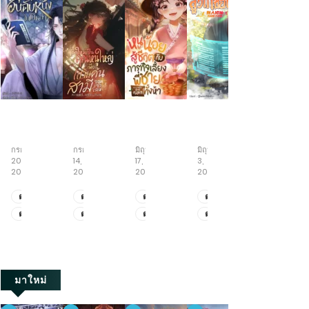
ข้า
เกิด
หนู
ย่าง
ทะลุ
นี่
ใหม่
น้อย
ก้าว
มิติ
แหละ
เป็น
สู้
สู่
พลิก
กรกฎาคม
กรกฎาคม
มิถุนายน
มิถุนายน
พฤษภาคม
ขันที
คุณ
ชีวิต
วิถี
ชะตา
20,
14,
17,
3,
19,
อันดับ
หนู
กับ
เซียน
กับ
2026
2026
2026
2026
2026
หนึ่ง
ใหญ่
ภารกิจ
ครอบครัว
ใน
เพื่อ
เลี้ยง
คลั่ง
ตอน
ตอน
ตอน
ตอน
ตอน
ใต้
แก้
พี่
รัก
ที่
ที่
ที่
ที่
ที่
ตอน
ตอน
ตอน
ตอน
ตอน
หล้า
แค้น
ชาย
ยุค
2111-
471-
522-
521-
411-
สามี
ทั้ง
70
ที่
ที่
ที่
ที่
ที่
2123
479
530
528
419
จอม
ห้า
2101-
461-
512-
511-
401-
เจ้า
2110
470
521
520
410
เล่ห์
มาใหม่