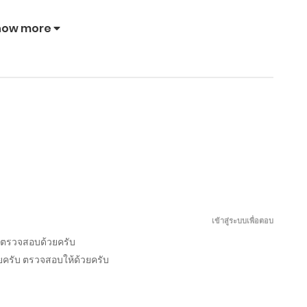
กรกฎาคม 20, 2026
how more
กรกฎาคม 15, 2026
กรกฎาคม 10, 2026
เพิ่ง
ย้อน
ท่าน
ทะลุ
เป็น
เวลา
แม่ทัพ
มิติ
เซียน
กลับ
ท่าน
มา
กรกฎาคม 5, 2026
พฤษภาคม
เมษายน
มีนาคม
มีนาคม
ได้
มา
ต้องการ
เป็น
9,
2,
28,
6,
ไม่
เกิด
ภรรยา
แม่
2026
2026
2026
2026
นาน
ใหม่
อย่าง
เลี้ยง
มิถุนายน 30, 2026
ลูก
ใน
ข้า
ข้า
ตอน
ตอน
ตอน
ตอน
หลาน
วัน
ถึง
พลิก
ที่
ที่
ที่
ที่
ตอน
ตอน
ตอน
ตอน
กลับ
สิ้น
จะ
ฟื้น
701-
431-
561-
801-
เข้าสู่ระบบเพื่อตอบ
ขอ
โลก
รุ่งเรือง
ทั้ง
ที่
ที่
ที่
ที่
มิถุนายน 25, 2026
786.2
443
568
810
ให้
พร้อม
ครอบครัว
601-
421-
553-
701-
 ตรวจสอบด้วยครับ
ข้า
มิติ
700
430
560
800
ลง
ส่วน
เลยครับ ตรวจสอบให้ด้วยครับ
มิถุนายน 20, 2026
เขา
ตัว