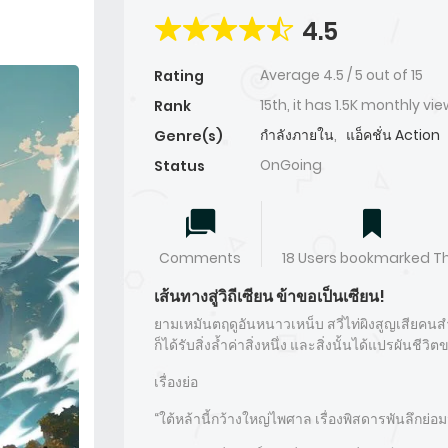
4.5
Average
4.5
/
5
out of
15
Rating
15th, it has 1.5K monthly vi
Rank
กำลังภายใน
,
แอ็คชั่น Action
Genre(s)
OnGoing
Status
Comments
18 Users bookmarked Th
เส้นทางสู่วิถีเซียน ข้าขอเป็นเซียน!
ยามเหมันตฤดูอันหนาวเหน็บ สวี่ไท่ผิงสูญเสียคนส
ก็ได้รับสิ่งล้ำค่าสิ่งหนึ่ง และสิ่งนั้นได้แปรผัน
เรื่องย่อ
“ใต้หล้านี้กว้างใหญ่ไพศาล เรื่องพิสดารพันลึกย่อม