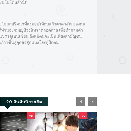
ัญชนในใต้หล้านี้!”
และโอสถปริศนาที่ส่งมอบให้กับแก้วตาดวงใจของตน
ที่ท่านจะจมอยู่ห้วงนิทราตลอดกาล เพื่อทำตามคำ
ึกฝนจนบรรลุเป็นเซียน ถึงแม้ตนจะเป็นเพียงสามัญชน
ะก้าวขึ้นสู่จุดสูงสุดแห่งโลกผู้ฝึกตน…
20 อันดับนิยายฮิต
จบ
จบ