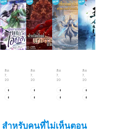
NEW
NEW
NEW
NEW
ปรมาจารย์
กำเนิด
เซียน
เซียน
เต๋า
ใหม่
เฒ่า
ห้า
ขอ
นาง
ร้อย
สำนัก
สิงหาคม
สิงหาคม
สิงหาคม
สิงหาคม
เด
ร้าย
ปี
7,
7,
7,
7,
บิ
ป่วน
สกิล
2026
2026
2026
2026
วต์
เมือง
ความ
เป็น
เข้าใจ
ตอน
ตอน
ตอน
ตอน
ไอ
ระดับ
ที่
ที่
ที่
ที่
ตอน
ตอน
ตอน
ตอน
ดอล
สูงสุด
141-
205-
151-
195-
ที่
ที่
ที่
ที่
142
208
152
196
131-
201-
149-
193-
140
204
150
194
สำหรับคนที่ไม่เห็นตอน