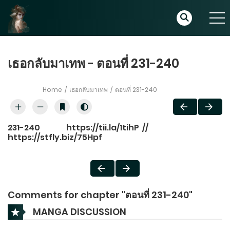
เธอกลับมาเทพ - ตอนที่ 231-240
Home
เธอกลับมาเทพ
ตอนที่ 231-240
231-240
https://tii.la/1tihP
//
https://stfly.biz/75Hpf
Comments for chapter "ตอนที่ 231-240"
MANGA DISCUSSION