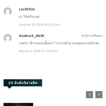
LordChin
อ่า ได้ครับแอด
กรกฎาคม 29, 2026 at 3:42 pm
AsakurA_NeW
เข้าสู่ระบบเพื่อตอบ
แอดขา มีรวมตอนมั้ยคะ? รบกวนด้วย ขอบคุณล่วงหน้าค่ะ
มิถุนายน 4, 2026 at 7:08 am
20 อันดับนิยายฮิต