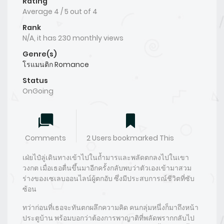
Rating
Average
4
/
5
out of
4
Rank
N/A, it has 230 monthly views
Genre(s)
โรแมนติก Romance
Status
OnGoing
Comments
2 Users bookmarked This
เฝ่ยไป๋ลู่เดินทางเข้าไปในถ้ำมารและพลัดตกลงไปในเขา
วงกต เมื่อเธอตื่นขึ้นมาอีกครั้งกลับพบว่าตัวเองเข้ามาสวม
ร่างของเซเลบออนไลน์ผู้ตกอับ ซึ่งมีประสบการณ์ชีวิตที่ซับ
ซ้อน
ทว่าก่อนที่เธอจะทันตกผลึกความคิด คนกลุ่มหนึ่งก็มาถึงหน้า
ประตูบ้าน พร้อมบอกว่าต้องการพาญาติที่พลัดพรากกลับไป