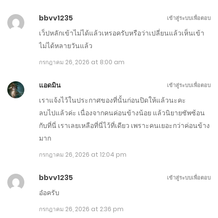
bbvv1235
เข้าสู่ระบบเพื่อตอบ
เว็ปหลักเข้าไม่ได้แล้วเหรอครับหรือว่าเปลี่ยนแล้วเห็นเข้า
ไม่ได้หลายวันแล้ว
กรกฎาคม 26, 2026 at 8:00 am
แอดมิน
เข้าสู่ระบบเพื่อตอบ
เราแจ้งไว้ในประกาศของที่นั้นก่อนปิดให้แล้วนะคะ
ลบไปแล้วค่ะ เนื่องจากคนค่อนข้างน้อย แล้วนิยายซัพซ้อน
กับที่นี่ เราเลยเหลือที่นี่ไว้ที่เดียว เพราะคนเยอะกว่าค่อนข้าง
มาก
กรกฎาคม 26, 2026 at 12:04 pm
bbvv1235
เข้าสู่ระบบเพื่อตอบ
อ๋อครับ
กรกฎาคม 26, 2026 at 2:36 pm