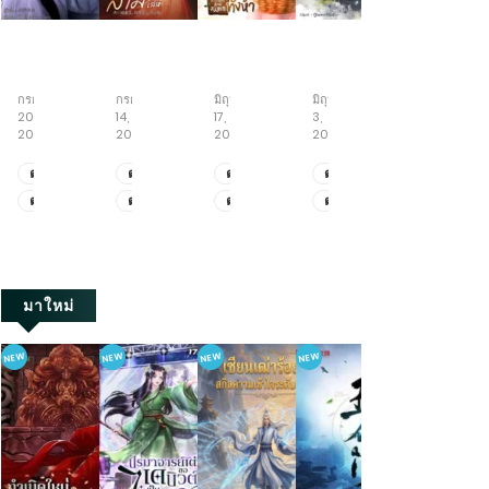
ข้า
เกิด
หนู
ย่าง
ทะลุ
นี่
ใหม่
น้อย
ก้าว
มิติ
แหละ
เป็น
สู้
สู่
พลิก
กรกฎาคม
กรกฎาคม
มิถุนายน
มิถุนายน
พฤษภาคม
ขันที
คุณ
ชีวิต
วิถี
ชะตา
20,
14,
17,
3,
19,
อันดับ
หนู
กับ
เซียน
กับ
2026
2026
2026
2026
2026
หนึ่ง
ใหญ่
ภารกิจ
ครอบครัว
ใน
เพื่อ
เลี้ยง
คลั่ง
ตอน
ตอน
ตอน
ตอน
ตอน
ใต้
แก้
พี่
รัก
ที่
ที่
ที่
ที่
ที่
ตอน
ตอน
ตอน
ตอน
ตอน
หล้า
แค้น
ชาย
ยุค
2111-
471-
522-
521-
411-
สามี
ทั้ง
70
ที่
ที่
ที่
ที่
ที่
2123
479
530
528
419
จอม
ห้า
2101-
461-
512-
511-
401-
เจ้า
2110
470
521
520
410
เล่ห์
มาใหม่
NEW
NEW
NEW
NEW