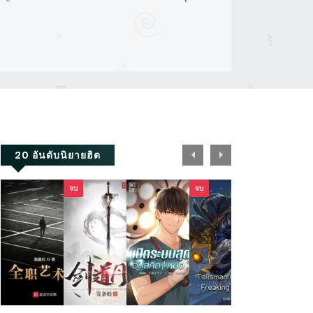
20 อันดับนิยายฮิต
จบ
จบ