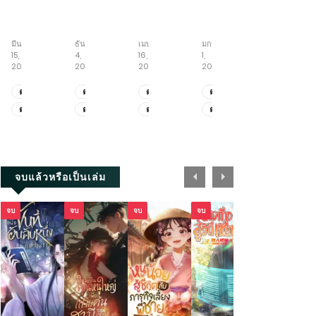
Full-
บันทึก
เปิด
จักร
สู่
time
ตำนาน
ระบบ
พร
วิถี
Artist
ราชัน
สุด
รดิ์
อมตะ
มีนาคม
ธันวาคม
เมษายน
มกราคม
สิงหาคม
ใคร
อหังการ
โกง
ยันต์
15,
4,
16,
1,
6,
ว่า
อัป
บันทึก
2026
2025
2026
2025
2026
ผม
สกิล
เส้น
ไม่
หมอ
ทาง
ตอน
ตอน
ตอน
ตอน
ตอน
เหมาะ
จักรพรรดิ
ที่
ที่
ที่
พิเศษ
ที่
ตอน
ตอน
ตอน
ตอน
ตอน
เป็น
เซียน
1371.1-
3671-
2025.1-
5.9-
1811-
ศิลปิน
ตอน
ที่
ที่
ที่
พิเศษ
ที่
1328
3689
2025.2
5.11
1812
ที่
1327
3661-
2023-
5.6-
1809-
1-
3670
2024
5.8
1810
2202
+ตอน
จบแล้วหรือเป็นเล่ม
พิเศษ
จบ
จบ
จบ
จบ
จบ
จบ