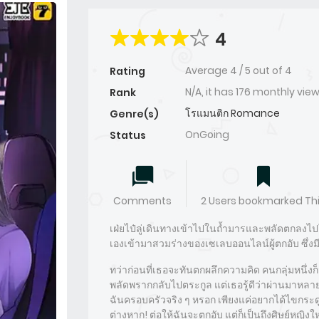
4
Average
4
/
5
out of
4
Rating
N/A, it has 176 monthly vie
Rank
โรแมนติก Romance
Genre(s)
OnGoing
Status
Comments
2 Users bookmarked Th
เฝ่ยไป๋ลู่เดินทางเข้าไปในถ้ำมารและพลัดตกลงไปใน
เองเข้ามาสวมร่างของเซเลบออนไลน์ผู้ตกอับ ซึ่งม
ทว่าก่อนที่เธอจะทันตกผลึกความคิด คนกลุ่มหนึ่งก
พลัดพรากกลับไปตระกูล แต่เธอรู้ดีว่าผ่านมาหลายป
ฉันครอบครัวจริง ๆ หรอก เพียงแค่อยากได้ไขกระด
ต่างหาก! ต่อให้ฉันจะตกอับ แต่ก็เป็นถึงศิษย์หญิง