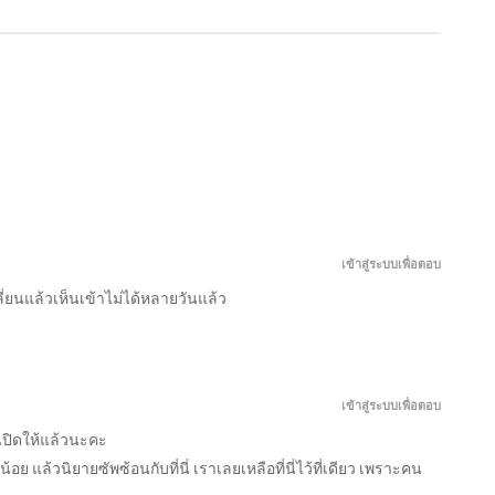
โทษ
ระบบ
กำราบ
ค่าย
กระบี่
ที!
สังหาร
สวรรค์
กล
จง
ศิษย์
จักรพรรดิ
สังหาร
แสวง
มา!
สิงหาคม
สิงหาคม
กันยายน
สิงหาคม
สิงหาคม
ข้า
ไร้
เทพ
นิ
6,
6,
4,
6,
6,
คือ
พ่าย
Outside
รัน
2026
2026
2024
2026
2026
มหาเทพ
แห่ง
of
ดร์
สมรภูมิ
Time
ตอน
ตอน
ตอน
ตอน
ตอน
(ผู้
ที่
ที่
ที่
ที่
พิเศษ
ตอน
ตอน
ตอน
ตอน
ตอน
เขียน
1713-
953-
1180-
1085-
72.3
:
ที่
ที่
ที่
ที่
พิเศษ
1714
954
1181
1086
เอ่อ
1711-
951-
1177-
1083-
72.2
ร์
1712
952
1179
1084
เกิน
Ergen)
เข้าสู่ระบบเพื่อตอบ
ลี่ยนแล้วเห็นเข้าไม่ได้หลายวันแล้ว
จบ
จบ
จบ
จบ
เข้าสู่ระบบเพื่อตอบ
นปิดให้แล้วนะคะ
ย แล้วนิยายซัพซ้อนกับที่นี่ เราเลยเหลือที่นี่ไว้ที่เดียว เพราะคน