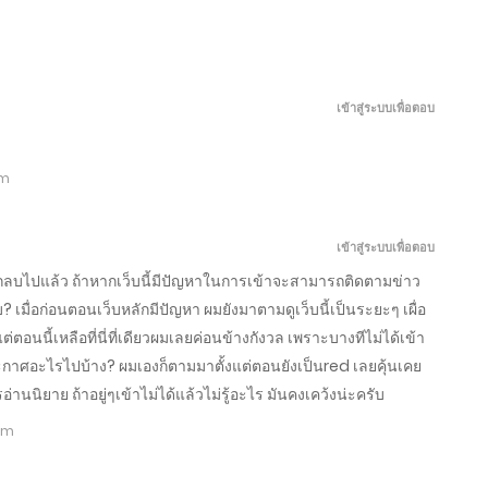
เพิ่ง
ย้อน
ท่าน
ทะลุ
เป็น
เวลา
แม่ทัพ
มิติ
เซียน
กลับ
ท่าน
มา
พฤษภาคม
เมษายน
มีนาคม
มีนาคม
ได้
มา
ต้องการ
เป็น
เข้าสู่ระบบเพื่อตอบ
9,
2,
28,
6,
ไม่
เกิด
ภรรยา
แม่
2026
2026
2026
2026
นาน
ใหม่
อย่าง
เลี้ยง
ลูก
ใน
ข้า
ข้า
ตอน
ตอน
ตอน
ตอน
pm
หลาน
วัน
ถึง
พลิก
ที่
ที่
ที่
ที่
ตอน
ตอน
ตอน
ตอน
กลับ
สิ้น
จะ
ฟื้น
701-
431-
561-
801-
ขอ
โลก
รุ่งเรือง
ทั้ง
ที่
ที่
ที่
ที่
786.2
443
568
810
ให้
พร้อม
ครอบครัว
601-
421-
553-
701-
เข้าสู่ระบบเพื่อตอบ
ข้า
มิติ
700
430
560
800
ลง
ส่วน
ลักลบไปแล้ว ถ้าหากเว็บนี้มีปัญหาในการเข้าจะสามารถติดตามข่าว
เขา
ตัว
? เมื่อก่อนตอนเว็บหลักมีปัญหา ผมยังมาตามดูเว็บนี้เป็นระยะๆ เผื่อ
ตอนนี้เหลือที่นี่ที่เดียวผมเลยค่อนข้างกังวล เพราะบางทีไม่ได้เข้า
ศอะไรไปบ้าง? ผมเองก็ตามมาตั้งแต่ตอนยังเป็นred เลยคุ้นเคย
านนิยาย ถ้าอยู่ๆเข้าไม่ได้แล้วไม่รู้อะไร มันคงเคว้งน่ะครับ
 am