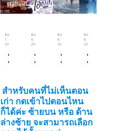
กำเนิด
ปรมาจารย์
เซียน
เซียน
ใหม่
เต๋า
เฒ่า
ห้า
นาง
ขอ
ร้อย
สำนัก
สิงหาคม
สิงหาคม
สิงหาคม
สิงหาคม
ร้าย
เด
ปี
7,
6,
6,
6,
ป่วน
บิ
สกิล
2026
2026
2026
2026
เมือง
วต์
ความ
เป็น
เข้าใจ
ตอน
ตอน
ตอน
ตอน
ไอ
ระดับ
ที่
ที่
ที่
ที่
ตอน
ตอน
ตอน
ตอน
ดอล
สูงสุด
205-
131-
149-
193-
ที่
ที่
ที่
ที่
206
140
150
194
201-
121-
147-
191-
204
130
148
192
สำหรับคนที่ไม่เห็นตอน
เก่า กดเข้าไปตอนไหน
ก็ได้ค่ะ ซ้ายบน หรือ ด้าน
ล่างซ้าย จะสามารถเลือก