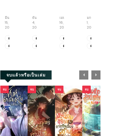
Full-
บันทึก
เปิด
จักร
สู่
time
ตำนาน
ระบบ
พร
วิถี
Artist
ราชัน
สุด
รดิ์
อมตะ
มีนาคม
ธันวาคม
เมษายน
มกราคม
สิงหาคม
ใคร
อหังการ
โกง
ยันต์
15,
4,
16,
1,
7,
ว่า
อัป
บันทึก
2026
2025
2026
2025
2026
ผม
สกิล
เส้น
ไม่
หมอ
ทาง
ตอน
ตอน
ตอน
ตอน
ตอน
เหมาะ
จักรพรรดิ
ที่
ที่
ที่
พิเศษ
ที่
ตอน
ตอน
ตอน
ตอน
ตอน
เป็น
เซียน
1371.1-
3671-
2025.1-
5.9-
1813-
ศิลปิน
ตอน
ที่
ที่
ที่
พิเศษ
ที่
1328
3689
2025.2
5.11
1814
ที่
1327
3661-
2023-
5.6-
1811-
1-
3670
2024
5.8
1812
2202
+ตอน
จบแล้วหรือเป็นเล่ม
พิเศษ
จบ
จบ
จบ
จบ
จบ
จบ