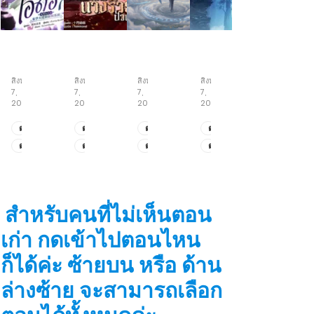
ปรมาจารย์
กำเนิด
เซียน
เซียน
เต๋า
ใหม่
เฒ่า
ห้า
ขอ
นาง
ร้อย
สำนัก
สิงหาคม
สิงหาคม
สิงหาคม
สิงหาคม
เด
ร้าย
ปี
7,
7,
7,
7,
บิ
ป่วน
สกิล
2026
2026
2026
2026
วต์
เมือง
ความ
เป็น
เข้าใจ
ตอน
ตอน
ตอน
ตอน
ไอ
ระดับ
ที่
ที่
ที่
ที่
ตอน
ตอน
ตอน
ตอน
ดอล
สูงสุด
141-
205-
151-
195-
ที่
ที่
ที่
ที่
142
208
152
196
131-
201-
149-
193-
140
204
150
194
สำหรับคนที่ไม่เห็นตอน
เก่า กดเข้าไปตอนไหน
ก็ได้ค่ะ ซ้ายบน หรือ ด้าน
ล่างซ้าย จะสามารถเลือก