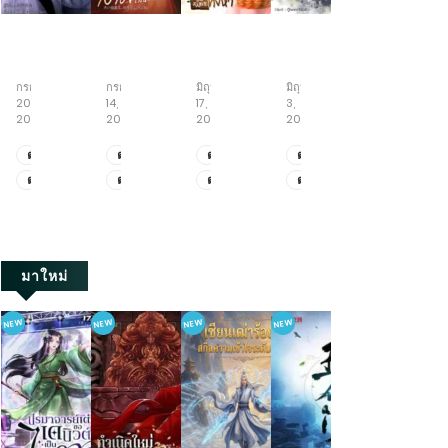
ข้า
เกิด
หนู
ย่าง
ทะลุ
นี่
ใหม่
น้อย
ก้าว
มิติ
แหละ
เป็น
สู้
สู่
พลิก
กรกฎาคม
กรกฎาคม
มิถุนายน
มิถุนายน
พฤษภาคม
ขันที
คุณ
ชีวิต
วิถี
ชะตา
20,
14,
17,
3,
19,
อันดับ
หนู
กับ
เซียน
กับ
2026
2026
2026
2026
2026
หนึ่ง
ใหญ่
ภารกิจ
ครอบครัว
ใน
เพื่อ
เลี้ยง
คลั่ง
ตอน
ตอน
ตอน
ตอน
ตอน
ใต้
แก้
พี่
รัก
ที่
ที่
ที่
ที่
ที่
ตอน
ตอน
ตอน
ตอน
ตอน
หล้า
แค้น
ชาย
ยุค
2111-
471-
522-
521-
411-
สามี
ทั้ง
70
ที่
ที่
ที่
ที่
ที่
2123
479
530
528
419
จอม
ห้า
2101-
461-
512-
511-
401-
เจ้า
2110
470
521
520
410
เล่ห์
มาใหม่
NEW
NEW
NEW
NEW