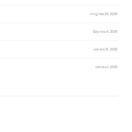
โทษ
ระบบ
กำราบ
ค่าย
กระบี่
ที!
สังหาร
สวรรค์
กล
จง
กรกฎาคม 24, 2025
ศิษย์
จักรพรรดิ
สังหาร
แสวง
มา!
สิงหาคม
สิงหาคม
กันยายน
สิงหาคม
สิงหาคม
ข้า
ไร้
เทพ
นิ
7,
7,
4,
7,
7,
คือ
พ่าย
Outside
รัน
2026
2026
2024
2026
2026
มหาเทพ
แห่ง
of
ดร์
มิถุนายน 4, 2025
สมรภูมิ
Time
ตอน
ตอน
ตอน
ตอน
ตอน
(ผู้
ที่
ที่
ที่
ที่
พิเศษ
ตอน
ตอน
ตอน
ตอน
ตอน
เขียน
1715-
955-
1180-
1087-
73.2
เมษายน 15, 2025
:
ที่
ที่
ที่
ที่
พิเศษ
1716
956
1181
1088
เอ่อ
1713-
953-
1177-
1085-
73.1
ร์
1714
954
1179
1086
เกิน
เมษายน 1, 2025
Ergen)
จบ
จบ
จบ
จบ