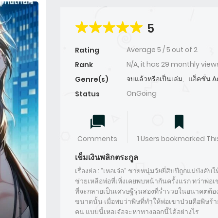
5
Average
5
/
5
out of
2
Rating
N/A, it has 29 monthly view
Rank
จบแล้วหรือเป็นเล่ม
,
แอ็คชั่น 
Genre(s)
OnGoing
Status
Comments
1 Users bookmarked Thi
เข็มเงินพลิกตระกูล
เรื่องย่อ : “เหอเจ๋อ” ชายหนุ่มวัยยี่สิบปีถูกแม่บังคั
ช่วยเหลือพ่อที่เพิ่งเคยพบหน้ากันครั้งแรก ทว่าพ
ที่จะกลายเป็นเศรษฐีรุ่นสองที่ร่ำรวยในอนาคตต้องเ
ขนาดนั้น เมื่อพบว่าพิษที่ทำให้พ่อเขาป่วยคือพิษร
คน แบบนี้เหอเจ๋อจะหาทางออกนี้ได้อย่างไร