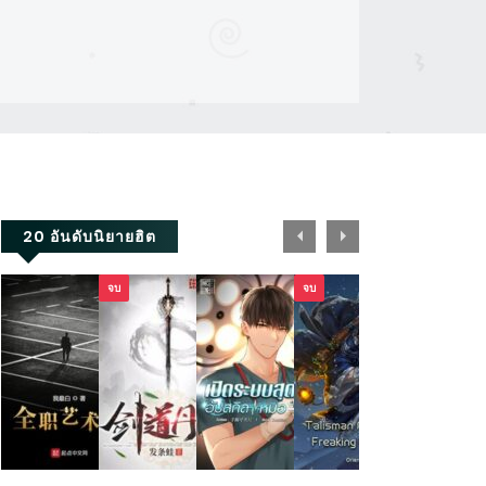
20 อันดับนิยายฮิต
จบ
จบ