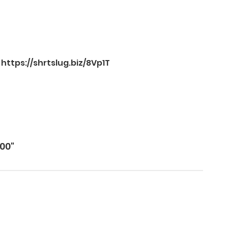
/
https://shrtslug.biz/8Vp1T
00"