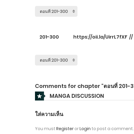
201-300
https://oii.la/UirrL7fXF
/
Comments for chapter "ตอนที่ 201-3
MANGA DISCUSSION
ใส่ความเห็น
You must
Register
or
Login
to post a comment.