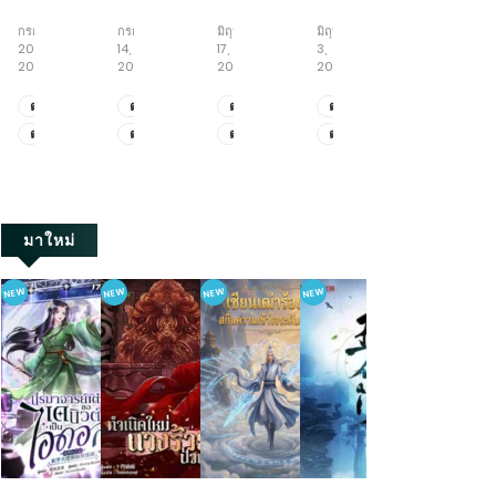
นี่
ใหม่
น้อย
ก้าว
มิติ
แหละ
เป็น
สู้
สู่
พลิก
กรกฎาคม
กรกฎาคม
มิถุนายน
มิถุนายน
พฤษภาคม
ขันที
คุณ
ชีวิต
วิถี
ชะตา
20,
14,
17,
3,
19,
อันดับ
หนู
กับ
เซียน
กับ
2026
2026
2026
2026
2026
หนึ่ง
ใหญ่
ภารกิจ
ครอบครัว
ใน
เพื่อ
เลี้ยง
คลั่ง
ตอน
ตอน
ตอน
ตอน
ตอน
ใต้
แก้
พี่
รัก
ที่
ที่
ที่
ที่
ที่
ตอน
ตอน
ตอน
ตอน
ตอน
หล้า
แค้น
ชาย
ยุค
2111-
471-
522-
521-
411-
สามี
ทั้ง
70
ที่
ที่
ที่
ที่
ที่
2123
479
530
528
419
จอม
ห้า
2101-
461-
512-
511-
401-
เจ้า
2110
470
521
520
410
เล่ห์
มาใหม่
NEW
NEW
NEW
NEW