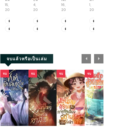
ใคร
อหังการ
โกง
ยันต์
15,
4,
16,
1,
6,
ว่า
อัป
บันทึก
2026
2025
2026
2025
2026
ผม
สกิล
เส้น
ไม่
หมอ
ทาง
ตอน
ตอน
ตอน
ตอน
ตอน
เหมาะ
จักรพรรดิ
ที่
ที่
ที่
พิเศษ
ที่
ตอน
ตอน
ตอน
ตอน
ตอน
เป็น
เซียน
1371.1-
3671-
2025.1-
5.9-
1811-
ศิลปิน
ตอน
ที่
ที่
ที่
พิเศษ
ที่
1328
3689
2025.2
5.11
1812
ที่
1327
3661-
2023-
5.6-
1809-
1-
3670
2024
5.8
1810
2202
+ตอน
จบแล้วหรือเป็นเล่ม
พิเศษ
จบ
จบ
จบ
จบ
จบ
จบ
ข้า
เกิด
หนู
ย่าง
ทะลุ