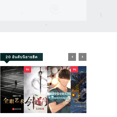
20 อันดับนิยายฮิต
จบ
จบ