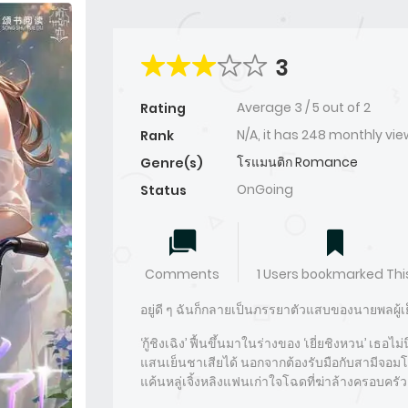
3
Average
3
/
5
out of
2
Rating
N/A, it has 248 monthly vi
Rank
โรแมนติก Romance
Genre(s)
OnGoing
Status
Comments
1 Users bookmarked Thi
อยู่ดี ๆ ฉันก็กลายเป็นภรรยาตัวแสบของนายพลผู้
‘กู้ชิงเฉิง’ ฟื้นขึ้นมาในร่างของ ‘เยี่ยชิงหวน’ เธอไ
แสนเย็นชาเสียได้ นอกจากต้องรับมือกับสามีจอมโหด
แค้นหลู่เจิ้งหลิงแฟนเก่าใจโฉดที่ฆ่าล้างครอบครัวเ