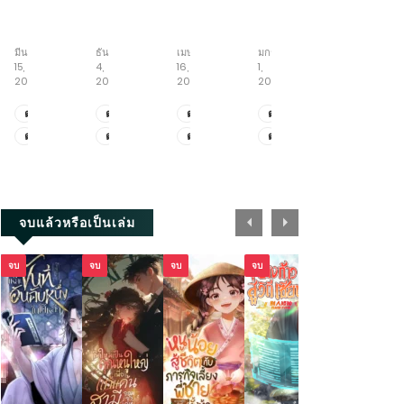
Full-
บันทึก
เปิด
จักร
สู่
time
ตำนาน
ระบบ
พร
วิถี
Artist
ราชัน
สุด
รดิ์
อมตะ
มีนาคม
ธันวาคม
เมษายน
มกราคม
สิงหาคม
ใคร
อหังการ
โกง
ยันต์
15,
4,
16,
1,
7,
ว่า
อัป
บันทึก
2026
2025
2026
2025
2026
ผม
สกิล
เส้น
ไม่
หมอ
ทาง
ตอน
ตอน
ตอน
ตอน
ตอน
เหมาะ
จักรพรรดิ
ที่
ที่
ที่
พิเศษ
ที่
ตอน
ตอน
ตอน
ตอน
ตอน
เป็น
เซียน
1371.1-
3671-
2025.1-
5.9-
1813-
ศิลปิน
ตอน
ที่
ที่
ที่
พิเศษ
ที่
1328
3689
2025.2
5.11
1814
ที่
1327
3661-
2023-
5.6-
1811-
1-
3670
2024
5.8
1812
2202
+ตอน
จบแล้วหรือเป็นเล่ม
พิเศษ
จบ
จบ
จบ
จบ
จบ
จบ