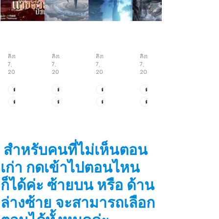
กำเนิด
เซียน
เซียน
จอม
ใหม่
เฒ่า
ห้า
ปราชญ์
นาง
ร้อย
สำนัก
ปราบ
สิงหาคม
สิงหาคม
สิงหาคม
สิงหาคม
ร้าย
ปี
อสูร
7,
7,
7,
7,
ป่วน
สกิล
2026
2026
2026
2026
เมือง
ความ
เข้าใจ
ตอน
ตอน
ตอน
ตอน
ระดับ
ที่
ที่
ที่
ที่
ตอน
ตอน
ตอน
ตอน
สูงสุด
205-
151-
195-
155-
ที่
ที่
ที่
ที่
208
152
196
156
201-
149-
193-
153-
204
150
194
154
สำหรับคนที่ไม่เห็นตอน
เก่า กดเข้าไปตอนไหน
ก็ได้ค่ะ ซ้ายบน หรือ ด้าน
ล่างซ้าย จะสามารถเลือก