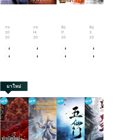
ข้า
เกิด
หนู
ย่าง
ทะลุ
นี่
ใหม่
น้อย
ก้าว
มิติ
แหละ
เป็น
สู้
สู่
พลิก
กรกฎาคม
กรกฎาคม
มิถุนายน
มิถุนายน
พฤษภาคม
ขันที
คุณ
ชีวิต
วิถี
ชะตา
20,
14,
17,
3,
19,
อันดับ
หนู
กับ
เซียน
กับ
2026
2026
2026
2026
2026
หนึ่ง
ใหญ่
ภารกิจ
ครอบครัว
ใน
เพื่อ
เลี้ยง
คลั่ง
ตอน
ตอน
ตอน
ตอน
ตอน
ใต้
แก้
พี่
รัก
ที่
ที่
ที่
ที่
ที่
ตอน
ตอน
ตอน
ตอน
ตอน
หล้า
แค้น
ชาย
ยุค
2111-
471-
522-
521-
411-
สามี
ทั้ง
70
ที่
ที่
ที่
ที่
ที่
2123
479
530
528
419
จอม
ห้า
2101-
461-
512-
511-
401-
เจ้า
2110
470
521
520
410
เล่ห์
มาใหม่
NEW
NEW
NEW
NEW