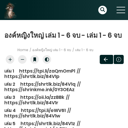
องค์หญิงใหญ่ เล่ม 1 - 6 จบ - เล่ม 1 - 6 จบ
Home
องค์หญิงใหญ่ เล่ม 1 - 6 จบ
เล่ม 1 - 6 จบ
เล่ม 1
https://tpi.li/zaQmOmPl
//
https://shrtlk.biz/84V1p
เล่ม 2
https://shrtlk.biz/84V1q
//
https://shrinkme.ink/0Y3OEAz
เล่ม 3
https://oii.la/zzBBk
//
https://shrtlk.biz/84V1r
เล่ม 4
https://tpi.li/eWV61
//
https://shrtlk.biz/84V1w
เล่ม 5
https://shrtlk.biz/84V1z
//