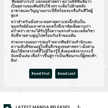
‘ศิษย์เฝ้ากระบี่’ แห่งหอศาสตรา สถานที่ที่ขึ้นชื่อว่า
เป็นสุสานของศิษย์รับใช้ เพราะเต็มไปด้วยพลัง
อาฆาตและวิญญาณกระบี่ที่พร้อมจะกลืนกินชีวิตผู้
ดูแล
ทว่าสำหรับเมิ่งฝาน หอศาสตราแห่งนี้กลับเป็น
ขุมทรัพย์อันมหาศาล ทุกครั้งที่เขาขัดเช็ดดาบเก่า
คร่ำคร่า เขาจะได้รับรู้ถึงความทรงจำและเคล็ดวิชา
ลับที่หายสาบสูญไปพร้อมกับเจ้าของเดิม
ท่ามกลางแผนการปองร้ายจากศิษย์ร่วมสำนักและ
ความลับที่ซ่อนอยู่ในชั้นลึกของหอศาสตรา เมิ่งฝาน
ต้องใช้พรสวรรค์ที่ไม่มีใครรู้นี้ สั่งสมพลังจากกระบี่
นับหมื่นเล่ม เพื่อก้าวขึ้นสู่การเป็นเซียนกระบี่ผู้สยบฟ้า
ดิน!
Read First
Read Last
LATEST MANGA RELEASES