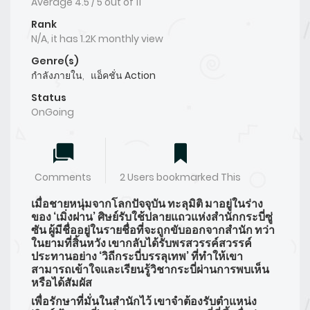
Average
4.5
/
5
out of
11
Rank
N/A, it has 1.2K monthly view
Genre(s)
กำลังภายใน
,
แอ็คชั่น Action
Status
OnGoing
Comments
2 Users bookmarked This
เมื่อชายหนุ่มจากโลกปัจจุบัน ทะลุมิติ มาอยู่ในร่าง
ของ ‘เมิ่งฝาน’ ศิษย์รับใช้ปลายแถวแห่งสำนักกระบี่ซู่
ซัน ผู้มีชื่ออยู่ในรายชื่อที่จะถูกขับออกจากสำนัก ทว่า
ในยามที่สิ้นหวัง เขากลับได้รับพรสวรรค์สวรรค์
ประทานอย่าง ‘วิถีกระบี่บรรลุเทพ’ ที่ทำให้เขา
สามารถเข้าใจและเรียนรู้วิชากระบี่ผ่านการพบเห็น
หรือได้สัมผัส
เพื่อรักษาที่มั่นในสำนักไว้ เขาจำต้องรับตำแหน่ง