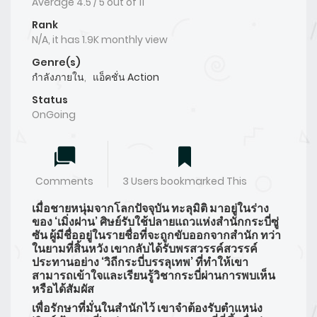
Average
4.5
/
5
out of
11
Rank
N/A, it has 1.9K monthly view
Genre(s)
กำลังภายใน
,
แอ็คชั่น Action
Status
OnGoing
Comments
3 Users bookmarked This
เมื่อชายหนุ่มจากโลกปัจจุบัน ทะลุมิติ มาอยู่ในร่าง
ของ ‘เมิ่งฝาน’ ศิษย์รับใช้ปลายแถวแห่งสำนักกระบี่ซู่
ซัน ผู้มีชื่ออยู่ในรายชื่อที่จะถูกขับออกจากสำนัก ทว่า
ในยามที่สิ้นหวัง เขากลับได้รับพรสวรรค์สวรรค์
ประทานอย่าง ‘วิถีกระบี่บรรลุเทพ’ ที่ทำให้เขา
สามารถเข้าใจและเรียนรู้วิชากระบี่ผ่านการพบเห็น
หรือได้สัมผัส
เพื่อรักษาที่มั่นในสำนักไว้ เขาจำต้องรับตำแหน่ง