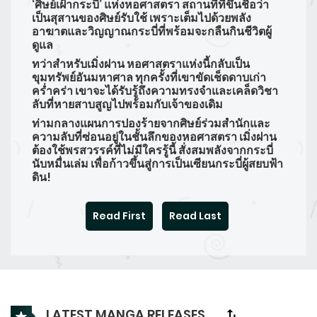
‘ศิษย์เฝ้ากระบี่’ แห่งหอศาสตรา สถานที่ที่ขึ้นชื่อว่า
เป็นสุสานของศิษย์รับใช้ เพราะเต็มไปด้วยพลัง
อาฆาตและวิญญาณกระบี่ที่พร้อมจะกลืนกินชีวิตผู้
ดูแล
ทว่าสำหรับเมิ่งฝาน หอศาสตราแห่งนี้กลับเป็น
ขุมทรัพย์อันมหาศาล ทุกครั้งที่เขาขัดเช็ดดาบเก่า
คร่ำคร่า เขาจะได้รับรู้ถึงความทรงจำและเคล็ดวิชา
ลับที่หายสาบสูญไปพร้อมกับเจ้าของเดิม
ท่ามกลางแผนการปองร้ายจากศิษย์ร่วมสำนักและ
ความลับที่ซ่อนอยู่ในชั้นลึกของหอศาสตรา เมิ่งฝาน
ต้องใช้พรสวรรค์ที่ไม่มีใครรู้นี้ สั่งสมพลังจากกระบี่
นับหมื่นเล่ม เพื่อก้าวขึ้นสู่การเป็นเซียนกระบี่ผู้สยบฟ้า
ดิน!
Read First
Read Last
LATEST MANGA RELEASES