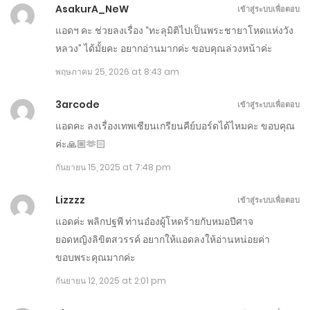
AsakurA_NeW
เข้าสู่ระบบเพื่อตอบ
เมษายน 11, 2026
แอดฯ คะ ช่วยลงเรื่อง “ทะลุมิติไปเป็นพระชายาโหดแห่งวัง
หลวง” ได้มั้ยคะ อยากอ่านมากค่ะ ขอบคุณล่วงหน้าค่ะ
ตอนที่ 601-700
พฤษภาคม 25, 2026 at 8:43 am
กุมภาพันธ์ 20, 2026
3arcode
เข้าสู่ระบบเพื่อตอบ
ตอนที่ 501-600
แอดคะ ลงเรื่องเทพเซียนเกรียนคีย์บอร์ดได้ไหมคะ ขอบคุณ
มกราคม 1, 2026
ค่ะ🙏🏼🫶🏻
กันยายน 15, 2025 at 7:48 pm
ตอนที่ 401-500
พฤศจิกายน 12, 2025
Lizzzz
เข้าสู่ระบบเพื่อตอบ
แอดค่ะ พลิกปฐพี ท่านอ๋องผู้โหดร้ายกับหมอปีศาจ
ตอนที่ 301-400 - แก้แล้ว
ยอดหญิงลิขิตสวรรค์ อยากให้แอดลงให้อ่านหน่อยค่า
กันยายน 22, 2025
ขอบพระคุณมากค่ะ
กันยายน 12, 2025 at 2:01 pm
ตอนที่ 201-300
สิงหาคม 3, 2025