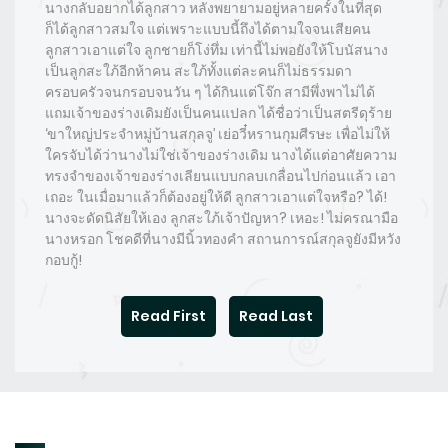
นางกลับอยากได้ลูกสาว หลังพยายามอยู่หลายครั้งในที่สุด
ก็ได้ลูกสาวสมใจ แต่เพราะแบบนี้ถึงได้ตามใจจนเสียคน
ลูกสาวเอาแต่ใจ ลูกชายก็โง่ทึ่ม เท่านี้ไม่พอยังให้โบนัสนาง
เป็นลูกสะใภ้อีกห้าคน สะใภ้ทั้งแต่ละคนก็ไม่ธรรมดา
ครอบครัวจนกรอบจนวัน ๆ ได้กินแต่โจ๊ก สามีพึ่งพาไม่ได้
แถมเจ้าของร่างเดิมยังเป็นคนแปลก ได้ชื่อว่าเป็นสตรีดุร้าย
‘ขาใหญ่ประจำหมู่บ้านสกุลจู’ เย่อวี๋หรานกุมศีรษะ เพื่อไม่ให้
ใครจับได้ว่านางไม่ใช่เจ้าของร่างเดิม นางได้แต่อาศัยความ
ทรงจำของเจ้าของร่างเลียนแบบกลบเกลื่อนไปก่อนแล้ว เอา
เถอะ ในเมื่อมาแล้วก็ต้องอยู่ให้ดี ลูกสาวเอาแต่ใจหรือ? ได้!
นางจะดัดนิสัยให้เอง ลูกสะใภ้เจ้าปัญหา? เหอะ! ไม่ครณามือ
นางหรอก โชคดีที่นางมีนิ้วทองคำ สถานการณ์สกุลจูยังมีหวัง
กอบกู้!
Read First
Read Last