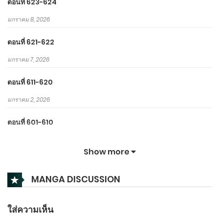
ตอนที่ 623-624
มกราคม 8, 2026
ตอนที่ 621-622
มกราคม 7, 2026
ตอนที่ 611-620
มกราคม 2, 2026
ตอนที่ 601-610
ธันวาคม 28, 2025
Show more
ตอนที่ 591-600
MANGA DISCUSSION
ธันวาคม 23, 2025
ตอนที่ 581-590
ใส่ความเห็น