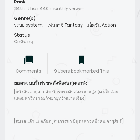
Rank
34th, it has 446 monthly views
Genre(s)
ระบบ system
,
แฟนตาซี Fantasy
,
แอ็คชั่น Action
Status
OnGoing
Comments
9 Users bookmarked This
ยอดระบบรีเฟรชพลังพิเศษสุดแกร่ง
[หนิงอัน อายุสามสิบ นักรบระดับสองระยะสูงสุด ผู้ฝึกสอน
แห่งมหาวิทยาลัยวิทยายุทธ์หนานเจียง]
[สมรสแล้ว แยกกันอยู่กับภรรยา มีบุตรสาวหนึ่งคน อายุสิบปี]