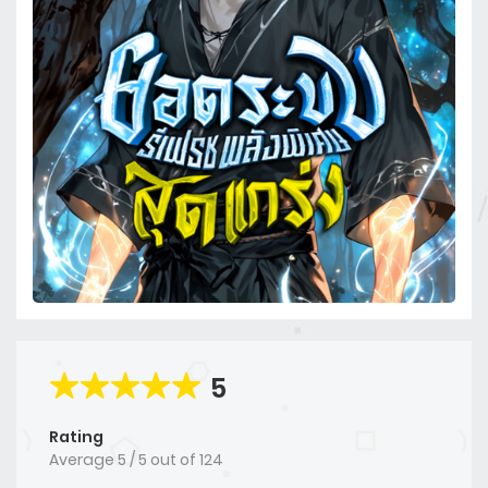
5
Rating
Average
5
/
5
out of
124