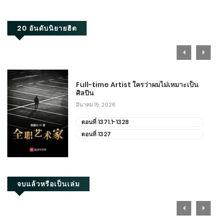
ตอนที่ 301-310
20 อันดับนิยายฮิต
กรกฎาคม 31, 2025
ตอนที่ 291-300
กรกฎาคม 26, 2025
Full-time Artist ใครว่าผมไม่เหมาะเป็น
ตอนที่ 281-290
ศิลปิน
มีนาคม 15, 2026
กรกฎาคม 21, 2025
ตอนที่ 1371.1-1328
ตอนที่ 271-280
ตอนที่ 1327
กรกฎาคม 16, 2025
ตอนที่ 261-270
จบแล้วหรือเป็นเล่ม
กรกฎาคม 11, 2025
ตอนที่ 251-260