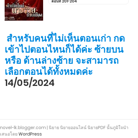
ตอนที่ 201-204
ตอนที่ 191-200
มิถุนายน 6, 2025
ตอนที่ 181-190
สำหรับคนที่ไม่เห็นตอนเก่า กด
มิถุนายน 1, 2025
เข้าไปตอนไหนก็ได้ค่ะ ซ้ายบน
หรือ ด้านล่างซ้าย จะสามารถ
ตอนที่ 171-180
เลือกตอนได้ทั้งหมดค่ะ
พฤษภาคม 27, 2025
14/05/2024
ตอนที่ 161-170
พฤษภาคม 22, 2025
ตอนที่ 151-160
พฤษภาคม 17, 2025
novel-lk.blogger.com | นิยาย นิยายออนไลน์ นิยายPDF นั้นภูมิใจนำ
เสนอโดย
WordPress
ตอนที่ 141-150