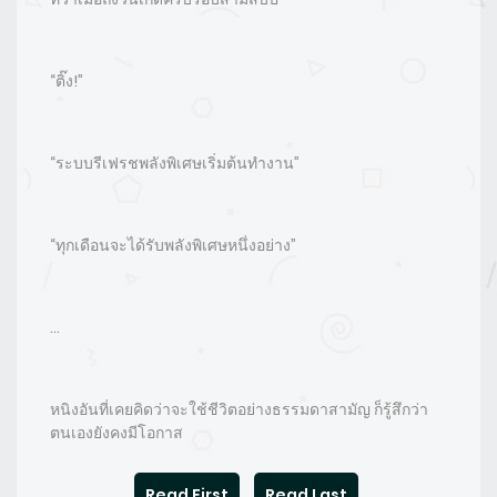
“ติ๊ง!”
“ระบบรีเฟรชพลังพิเศษเริ่มต้นทำงาน”
“ทุกเดือนจะได้รับพลังพิเศษหนึ่งอย่าง”
…
หนิงอันที่เคยคิดว่าจะใช้ชีวิตอย่างธรรมดาสามัญ ก็รู้สึกว่า
ตนเองยังคงมีโอกาส
Read First
Read Last