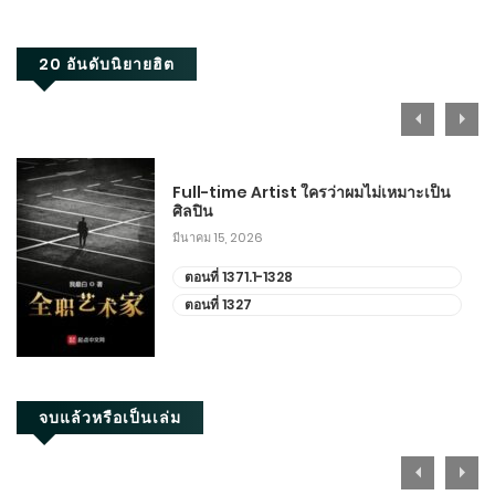
ตอนที่ 301-310
20 อันดับนิยายฮิต
กรกฎาคม 31, 2025
ตอนที่ 291-300
กรกฎาคม 26, 2025
Full-time Artist ใครว่าผมไม่เหมาะเป็น
ตอนที่ 281-290
ศิลปิน
มีนาคม 15, 2026
กรกฎาคม 21, 2025
ตอนที่ 1371.1-1328
ตอนที่ 271-280
ตอนที่ 1327
กรกฎาคม 16, 2025
ตอนที่ 261-270
จบแล้วหรือเป็นเล่ม
กรกฎาคม 11, 2025
ตอนที่ 251-260