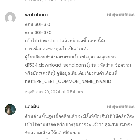
ตอนที่ 581-590
กุมภาพันธ์ 15, 2025
watcharc
เข้าสู่ระบบเพื่อตอบ
ตอน 301-310
ตอนที่ 571-580
ตอน 361-370
กุมภาพันธ์ 6, 2025
เข้าไป download แล้วหน้าจอขึ้นแบบนี้คับ
การเชื่อมต่อของคุณไม่เป็นส่วนตัว
ตอนที่ 561-570
ผู้โจมตีอาจกำลังพยายามขโมยข้อมูลของคุณจาก
มกราคม 28, 2025
d1534.download-send.com (เช่น รหัสผ่าน ข้อความ
หรือบัตรเครดิต) ดูข้อมูลเพิ่มเติมเกี่ยวกับคำเตือนนี้
ตอนที่ 551-560 - แก้แล้ว
net::ERR_CERT_COMMON_NAME_INVALID
มกราคม 18, 2025
พฤศจิกายน 20, 2024 at 9:54 am
ตอนที่ 541-550
แอดมิน
เข้าสู่ระบบเพื่อตอบ
มกราคม 9, 2025
ด้านล่าง ขั้นสูง เมื่อคลิกแล้ว จะมีลิ้งที่ขีดเส้นใต้ ให้คลิก ก็จะ
เข้าได้ตามปรกติ หรือ บางรุ่นอาจจะแจ้งว่า คุณยินยอมที่จะ
ตอนที่ 531-540
รับความเสี่ยง ให้คลิกที่ยินยอม