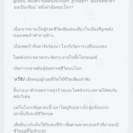
ผู้เขียน
‘
หนึ่งความคิดนิจนิรันดร์
‘ ‘
สู่วิถีอสุรา
‘ ‘
ฝืนลิขิตฟ้าข้า
ขอเป็นเซียน
‘ ‘
หนึ่งฝ่ามือสยบโลกา
‘
เมื่อเขากลายเป็นผู้รอดชีวิตเพียงคนเดียวในเมืองที่ถูกพลัง
ของเทพเจ้าทำลายล้าง…
เมื่อเทพเจ้าลืมตาจับจ้องมา โลกก็เกิดการเปลี่ยนแปลง
ไอพลังประหลาดกระจัดกระจายไปทั้งโลกมนุษย์
เกิดการกลายพันธุ์ต่อสรรพชีวิตบนโลก
‘
สวี่ชิง’
เด็กหนุ่มผู้รอดชีวิตใช้ชีวิตเพียงลำพัง
ดิ้นรนเอาตัวรอดจากอสูรร้ายและไอพลังประหลาดได้พบกับ
พลังวิเศษ
แต่ในโลกกลียุคเช่นนี้ ปลาใหญ่กินปลาเล็ก ผู้แข็งแกร่ง
เท่านั้นจึงจะมีชีวิตรอด
เพื่อที่จะแก้แค้นให้กับคนที่รัก เพื่อตามหาครอบครัวที่อาจจะมี
ชีวิตอยู่ที่ใดสักแห่ง