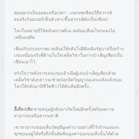
คุณอยากเป็นอมตะหรือเปล่า… เกมเทพเซียนวิถีสวรรค์
สมจริงร้อยเปอร์เซ็นต์ เหาะขึ้นสวรรค์ผันเป็นเซียน!
โลกในหลายปีให้หลังสภาพสิ่งแวดล้อมเสื่อมโทรมลงไม่
เหมือนอดีต
เพื่อปรับปรุงสภาพแวดล้อมให้กลับไปดีดังเดิมรัฐบาลจึงสร้าง
เกมเสมือนจริงที่ด้านในใส่เคล็ดวิชาในการบำเพ็ญเพียรเป็น
เซียนเอาไว้
หวังใจว่าหลังจากเล่นเกมแล้วเมื่อผู้เล่นบำเพ็ญเพียรด้วย
เคล็ดวิชาดังกล่าวจะช่วยปลุกจิตวิญญาณแสนแห้งแล้งของ
โลกให้กลับมามีชีวิตชีวาได้ดังเดิมอีกครั้ง…
อี้เสี่ยวเฟิง
ชายหนุ่มผู้กลับมาเกิดใหม่อีกครั้งพร้อมความ
สามารถเหนือธรรมชาติ
เขาสามารถมองเห็นวัตถุมีมูลค่าบางอย่างที่ไร้เจ้าของและ
ซุกซ่อนอยู่ได้หรือถึงขั้นตัดสินมูลค่าของของสิ่งนั้นได้ด้วย