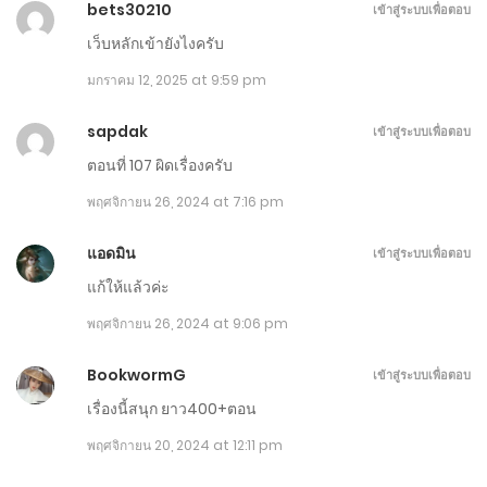
ตอนที่ 211-220
bets30210
เข้าสู่ระบบเพื่อตอบ
เว็บหลักเข้ายังไงครับ
มีนาคม 14, 2025
มกราคม 12, 2025 at 9:59 pm
ตอนที่ 201-210
sapdak
เข้าสู่ระบบเพื่อตอบ
มีนาคม 4, 2025
ตอนที่ 107 ผิดเรื่องครับ
ตอนที่ 191-200
พฤศจิกายน 26, 2024 at 7:16 pm
กุมภาพันธ์ 20, 2025
แอดมิน
เข้าสู่ระบบเพื่อตอบ
ตอนที่ 181-190
แก้ให้แล้วค่ะ
กุมภาพันธ์ 9, 2025
พฤศจิกายน 26, 2024 at 9:06 pm
ตอนที่ 171-180
BookwormG
เข้าสู่ระบบเพื่อตอบ
มกราคม 30, 2025
เรื่องนี้สนุก ยาว400+ตอน
พฤศจิกายน 20, 2024 at 12:11 pm
ตอนที่ 161-170