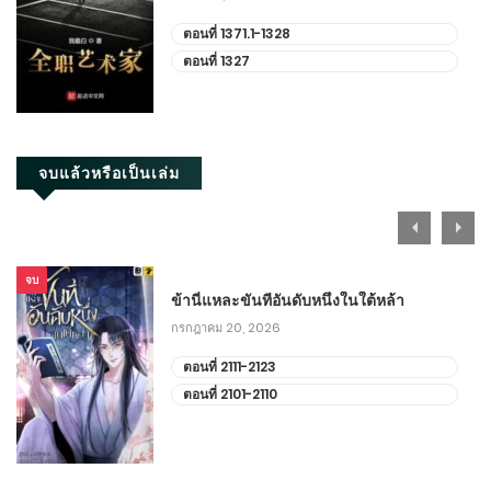
ตอนที่ 101-110
ตอนที่ 1371.1-1328
พฤศจิกายน 20, 2024
ตอนที่ 1327
ตอนที่ 91-100
พฤศจิกายน 13, 2024
จบแล้วหรือเป็นเล่ม
ตอนที่ 81-90
พฤศจิกายน 8, 2024
ตอนที่ 71-80
จบ
ข้านี่แหละขันทีอันดับหนึ่งในใต้หล้า
พฤศจิกายน 3, 2024
กรกฎาคม 20, 2026
ตอนที่ 2111-2123
ตอนที่ 61-70
ตอนที่ 2101-2110
ตุลาคม 29, 2024
ตอนที่ 1-60