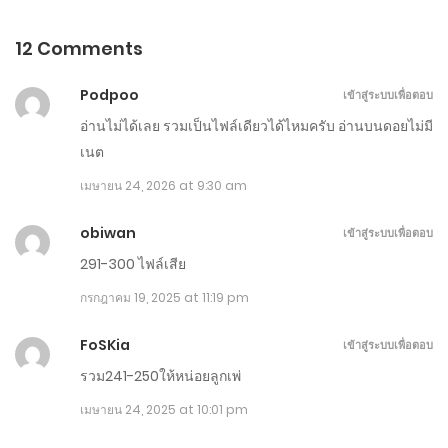
กรกฎาคม 2, 2025
12 Comments
ตอนที่ 311-320
Podpoo
เข้าสู่ระบบเพื่อตอบ
มิถุนายน 22, 2025
อ่านไม่ได้เลย รวมเป็นไฟล์เดียวได้ไหมครับ อ่านบนดอยไม่มี
เนต
ตอนที่ 301-310
เมษายน 24, 2026 at 9:30 am
มิถุนายน 12, 2025
obiwan
เข้าสู่ระบบเพื่อตอบ
ตอนที่ 291-300
291-300 ไฟล์เสีย
มิถุนายน 2, 2025
กรกฎาคม 19, 2025 at 11:19 pm
ตอนที่ 281-290
FoSKia
เข้าสู่ระบบเพื่อตอบ
พฤษภาคม 22, 2025
รวม241-250ให้หน่อยลูกเพ่
ตอนที่ 271-280
เมษายน 24, 2025 at 10:01 pm
พฤษภาคม 12, 2025