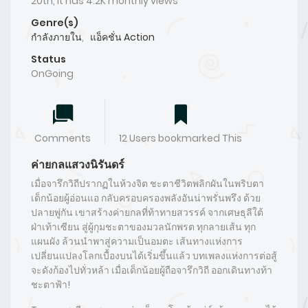
20th, it has 4.2K monthly views
Genre(s)
กำลังภายใน
,
แอ็คชั่น Action
Status
OnGoing
Comments
12 Users bookmarked This
ค่ายกลแสวงนิรันดร์
เมื่อจารึกวิถีปรากฏในห้วงจิต ชะตาชีวิตพลิกผันในพริบตา
เด็กน้อยผู้อ่อนแอ กลับครอบครองพลังอันน่าพรั่นพรึง ด้วย
ปลายพู่กัน เขาสร้างค่ายกลที่ท้าทายสวรรค์ จากเศษธุลีใต้
ฝ่าเท้าเซียน สู่ผู้กุมชะตาของมวลนักพรต ทุกลายเส้น ทุก
แผนผัง ล้วนนำพาสู่ความเป็นอมตะ เส้นทางแห่งการ
เปลี่ยนแปลงโลกเบื้องบนได้เริ่มขึ้นแล้ว บทเพลงแห่งการต่อสู้
จะดังก้องไปทั่วหล้า เมื่อเด็กน้อยผู้ถือจารึกวิถี ออกเดินทางท้า
ชะตาฟ้า!