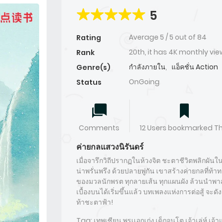
5
Average
5
/
5
out of
84
Rating
20th, it has 4K monthly vi
Rank
กำลังภายใน
,
แอ็คชั่น Action
Genre(s)
OnGoing
Status
Comments
12 Users bookmarked Th
ค่ายกลแสวงนิรันดร์
เมื่อจารึกวิถีปรากฏในห้วงจิต ชะตาชีวิตพลิกผันใ
น่าพรั่นพรึง ด้วยปลายพู่กัน เขาสร้างค่ายกลที่ท้าท
ของมวลนักพรต ทุกลายเส้น ทุกแผนผัง ล้วนนำพา
เบื้องบนได้เริ่มขึ้นแล้ว บทเพลงแห่งการต่อสู้ จะดังก
ท้าชะตาฟ้า!
Tag: เทพเซียน พรเเอกเก่ง เด็กจนโต เจ้าเล่ห์ เจ้