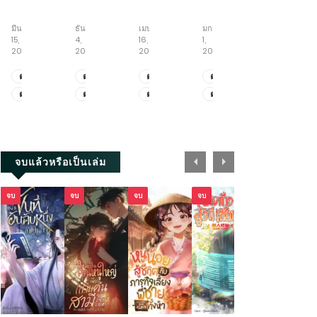
time
ตำนาน
ระบบ
พร
วิถี
Artist
ราชัน
สุด
รดิ์
อมตะ
มีนาคม
ธันวาคม
เมษายน
มกราคม
สิงหาคม
ใคร
อหังการ
โกง
ยันต์
15,
4,
16,
1,
6,
ว่า
อัป
บันทึก
2026
2025
2026
2025
2026
ผม
สกิล
เส้น
ไม่
หมอ
ทาง
ตอน
ตอน
ตอน
ตอน
ตอน
เหมาะ
จักรพรรดิ
ที่
ที่
ที่
พิเศษ
ที่
ตอน
ตอน
ตอน
ตอน
ตอน
เป็น
เซียน
1371.1-
3671-
2025.1-
5.9-
1811-
ศิลปิน
ตอน
ที่
ที่
ที่
พิเศษ
ที่
1328
3689
2025.2
5.11
1812
ที่
1327
3661-
2023-
5.6-
1809-
1-
3670
2024
5.8
1810
2202
+ตอน
จบแล้วหรือเป็นเล่ม
พิเศษ
จบ
จบ
จบ
จบ
จบ
จบ