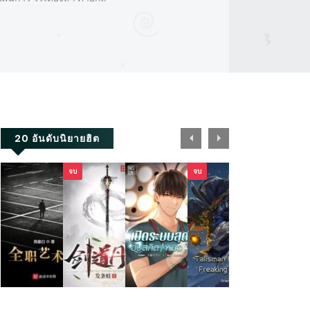
20 อันดับนิยายฮิต
จบ
จบ
Full-
บันทึก
เปิด
จักร
สู่