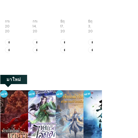
ข้า
เกิด
หนู
ย่าง
ทะลุ
นี่
ใหม่
น้อย
ก้าว
มิติ
แหละ
เป็น
สู้
สู่
พลิก
กรกฎาคม
กรกฎาคม
มิถุนายน
มิถุนายน
พฤษภาคม
ขันที
คุณ
ชีวิต
วิถี
ชะตา
20,
14,
17,
3,
19,
อันดับ
หนู
กับ
เซียน
กับ
2026
2026
2026
2026
2026
หนึ่ง
ใหญ่
ภารกิจ
ครอบครัว
ใน
เพื่อ
เลี้ยง
คลั่ง
ตอน
ตอน
ตอน
ตอน
ตอน
ใต้
แก้
พี่
รัก
ที่
ที่
ที่
ที่
ที่
ตอน
ตอน
ตอน
ตอน
ตอน
หล้า
แค้น
ชาย
ยุค
2111-
471-
522-
521-
411-
สามี
ทั้ง
70
ที่
ที่
ที่
ที่
ที่
2123
479
530
528
419
จอม
ห้า
2101-
461-
512-
511-
401-
เจ้า
2110
470
521
520
410
เล่ห์
มาใหม่
NEW
NEW
NEW
NEW