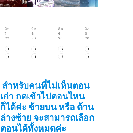
กำเนิด
ปรมาจารย์
เซียน
เซียน
ใหม่
เต๋า
เฒ่า
ห้า
นาง
ขอ
ร้อย
สำนัก
สิงหาคม
สิงหาคม
สิงหาคม
สิงหาคม
ร้าย
เด
ปี
7,
6,
6,
6,
ป่วน
บิ
สกิล
2026
2026
2026
2026
เมือง
วต์
ความ
เป็น
เข้าใจ
ตอน
ตอน
ตอน
ตอน
ไอ
ระดับ
ที่
ที่
ที่
ที่
ตอน
ตอน
ตอน
ตอน
ดอล
สูงสุด
205-
131-
149-
193-
ที่
ที่
ที่
ที่
206
140
150
194
201-
121-
147-
191-
204
130
148
192
สำหรับคนที่ไม่เห็นตอน
เก่า กดเข้าไปตอนไหน
ก็ได้ค่ะ ซ้ายบน หรือ ด้าน
ล่างซ้าย จะสามารถเลือก
ตอนได้ทั้งหมดค่ะ