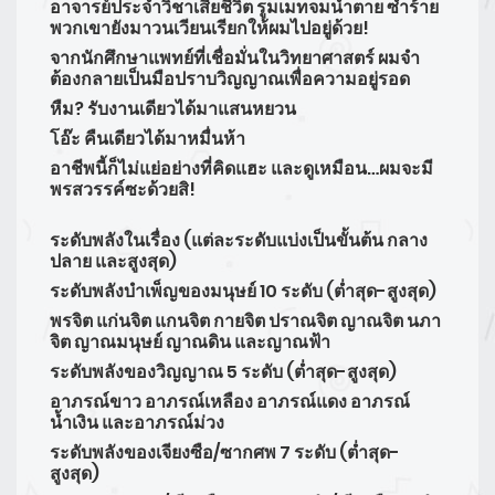
อาจารย์ประจำวิชาเสียชีวิต รูมเมทจมน้ำตาย ซ้ำร้าย
พวกเขายังมาวนเวียนเรียกให้ผมไปอยู่ด้วย!
จากนักศึกษาแพทย์ที่เชื่อมั่นในวิทยาศาสตร์ ผมจำ
ต้องกลายเป็นมือปราบวิญญาณเพื่อความอยู่รอด
หืม? รับงานเดียวได้มาแสนหยวน
โอ๊ะ คืนเดียวได้มาหมื่นห้า
อาชีพนี้ก็ไม่แย่อย่างที่คิดแฮะ และดูเหมือน…ผมจะมี
พรสวรรค์ซะด้วยสิ!
ระดับพลังในเรื่อง
(แต่ละระดับแบ่งเป็นขั้นต้น กลาง
ปลาย และสูงสุด)
ระดับพลังบำเพ็ญของมนุษย์ 10 ระดับ (ต่ำสุด-สูงสุด)
พรจิต แก่นจิต แกนจิต กายจิต ปราณจิต ญาณจิต นภา
จิต ญาณมนุษย์ ญาณดิน และญาณฟ้า
ระดับพลังของวิญญาณ 5 ระดับ (ต่ำสุด-สูงสุด)
อาภรณ์ขาว อาภรณ์เหลือง อาภรณ์แดง อาภรณ์
น้ำเงิน และอาภรณ์ม่วง
ระดับพลังของเจียงซือ/ซากศพ 7 ระดับ (ต่ำสุด-
สูงสุด)