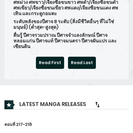
ศพม่วง ศพขาว/เจียงซือขนขาว ศพดำ/เจียงซือขนดำ
ศพเขียว/เจียงซือขนเขียว ศพแดง/เจียงซือขนแดง ศพ
เหิน และกระดูกอมตะ
ระดับพลังของปีศาจ 8 ระดับ (สิ่งมีชีวิตอื่นๆ ที่ไม่ใช่
มนุษย์) (ต่ำสุด-สูงสุด)
ตื่นรู้ ปีศาจรวมปราณ ปีศาจจำแลงลักษณ์ ปีศาจ
หลอมแก่น ปีศาจแท้ ปีศาจมนตรา ปีศาจผันแปร และ
เซียนดิน
Read First
Read Last
LATEST MANGA RELEASES
ตอนที่ 217-218